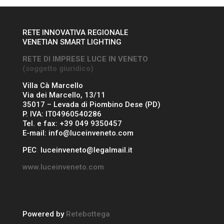
RETE INNOVATIVA REGIONALE
VENETIAN SMART LIGHTING
RETE DI IMPRESE LUCE IN VENETO
(soggetto giuridico)
Villa Cà Marcello
Via dei Marcello, 13/11
35017 – Levada di Piombino Dese (PD)
P. IVA: IT04960540286
Tel. e fax: +39 049 9350457
E-mail: info@luceinveneto.com
PEC
:
luceinveneto@legalmail.it
www.luceinveneto.com
Powered by
Retebottega