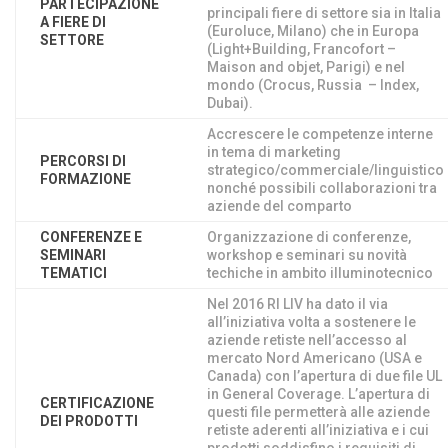
PARTECIPAZIONE
principali fiere di settore sia in Italia
A FIERE DI
(Euroluce, Milano) che in Europa
SETTORE
(Light+Building, Francofort –
Maison and objet, Parigi) e nel
mondo (Crocus, Russia – Index,
Dubai).
Accrescere le competenze interne
in tema di marketing
PERCORSI DI
strategico/commerciale/linguistico
FORMAZIONE
nonché possibili collaborazioni tra
aziende del comparto
CONFERENZE E
Organizzazione di conferenze,
SEMINARI
workshop e seminari su novità
TEMATICI
techiche in ambito illuminotecnico
Nel 2016 RI LIV ha dato il via
all’iniziativa volta a sostenere le
aziende retiste nell’accesso al
mercato Nord Americano (USA e
Canada) con l’apertura di due file UL
in General Coverage. L’apertura di
CERTIFICAZIONE
questi file permetterà alle aziende
DEI PRODOTTI
retiste aderenti all’iniziativa e i cui