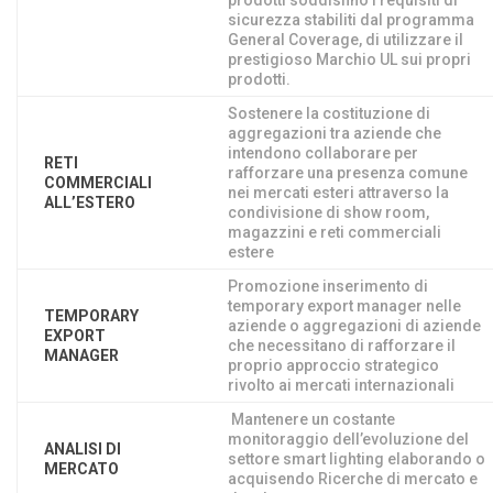
prodotti soddisfino i requisiti di
sicurezza stabiliti dal programma
General Coverage, di utilizzare il
prestigioso Marchio UL sui propri
prodotti.
Sostenere la costituzione di
aggregazioni tra aziende che
intendono collaborare per
RETI
rafforzare una presenza comune
COMMERCIALI
nei mercati esteri attraverso la
ALL’ESTERO
condivisione di show room,
magazzini e reti commerciali
estere
Promozione inserimento di
temporary export manager nelle
TEMPORARY
aziende o aggregazioni di aziende
EXPORT
che necessitano di rafforzare il
MANAGER
proprio approccio strategico
rivolto ai mercati internazionali
Mantenere un costante
monitoraggio dell’evoluzione del
ANALISI DI
settore smart lighting elaborando o
MERCATO
acquisendo Ricerche di mercato e